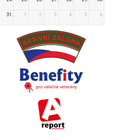
31.
1.
2.
3.
4.
5.
6.