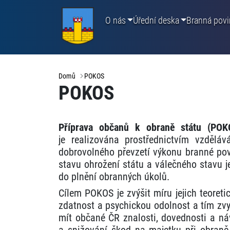
O nás
Úřední deska
Branná povi
Domů
POKOS
POKOS
Příprava občanů k obraně státu (POK
je realizována prostřednictvím vzdělá
dobrovolného převzetí výkonu branné povi
stavu ohrožení státu a válečného stavu 
do plnění obranných úkolů.
Cílem POKOS je zvýšit míru jejich teoretic
zdatnost a psychickou odolnost a tím zvy
mít občané ČR znalosti, dovednosti a náv
a snižování škod na majetku při obraně