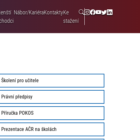
jenští
Nábor/Kariéra
Kontakty
Ke
chodci
stažení
Školení pro učitele
Právní předpisy
Příručka POKOS
Prezentace AČR na školách