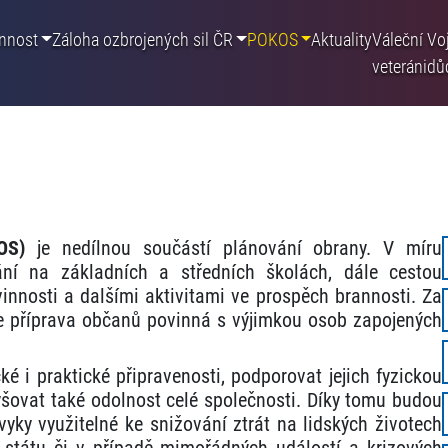
nnost
Záloha ozbrojených sil ČR
POKOS
Aktuality
Váleční
Vo
veteráni
dů
OS)
je nedílnou součástí plánování obrany. V míru
vání na základních a středních školách, dále cestou
nnosti a dalšími aktivitami ve prospěch brannosti. Za
je příprava občanů povinná s výjimkou osob zapojených
ké i praktické připravenosti, podporovat jejich fyzickou
šovat také odolnost celé společnosti. Díky tomu budou
yky využitelné ke snižování ztrát na lidských životech
 státu či v případě mimořádných událostí a krizových