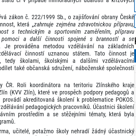
vá zákon č. 222/1999 Sb., o zajišťování obrany České
innost, která
„zahrnuje zejména zdravotnickou přípravu,
nnost s technickým a sportovním zaměřením, přípravu
 pomoci a další činnosti spojené s branností a se
. Je prováděna metodou vzdělávání na základních
zdělávací činností uznanou státem. Tato činnost je
y, tedy školami, školskými a dalšími vzdělávacími
odílet také občanská sdružení, náboženské společnosti
 ČR. Roli koordinátora na teritoriu Zlínského kraje
 Zlín (KVV Zlín), které ve prospěch podpory pedagogů a
 a provádí akreditovaná školení k problematice POKOS.
 vzdělávání pedagogických pracovníků. Účastnici školení
vním prostředím a se stěžejními tématy, která byla
ogramů.
rma, učitelé, potažmo školy nehradí žádný účastnický