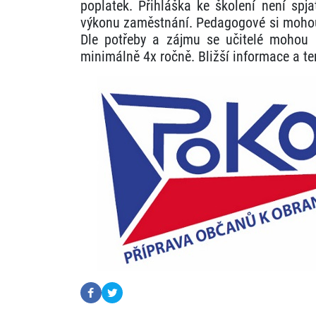
poplatek. Přihláška ke školení není spja
výkonu zaměstnání. Pedagogové si mohou n
Dle potřeby a zájmu se učitelé mohou šk
minimálně 4x ročně. Bližší informace a t