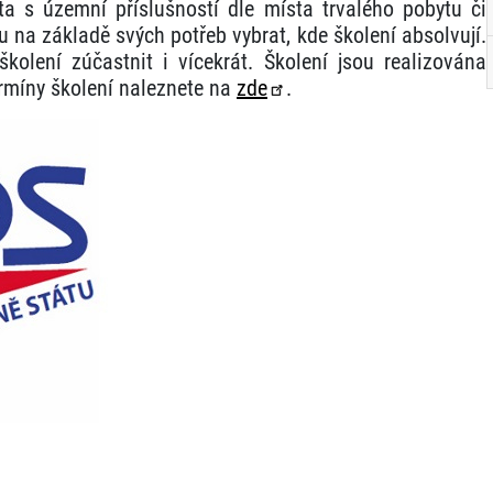
ta s územní příslušností dle místa trvalého pobytu či
a základě svých potřeb vybrat, kde školení absolvují.
olení zúčastnit i vícekrát. Školení jsou realizována
ermíny školení naleznete na
zde
.