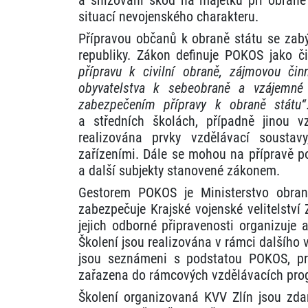
situací nevojenského charakteru.
Přípravou občanů k obraně státu se zabý
republiky. Zákon definuje POKOS jako č
přípravu k civilní obraně, zájmovou či
obyvatelstva k sebeobraně a vzájemné
zabezpečením přípravy k obraně státu“
a středních školách, případně jinou v
realizována prvky vzdělávací soustav
zařízeními. Dále se mohou na přípravě p
a další subjekty stanovené zákonem.
Gestorem POKOS je Ministerstvo obrany
zabezpečuje Krajské vojenské velitelství
jejich odborné připravenosti organizuje
Školení jsou realizována v rámci dalšího
jsou seznámeni s podstatou POKOS, prá
zařazena do rámcových vzdělávacích pr
Školení organizovaná KVV Zlín jsou zda