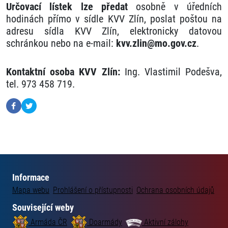
Určovací lístek lze předat
osobně v úředních
hodinách přímo v sídle KVV Zlín, poslat poštou na
adresu sídla KVV Zlín, elektronicky datovou
schránkou nebo na e-mail:
kvv.zlin@mo.gov.cz
.
Kontaktní osoba KVV Zlín:
Ing. Vlastimil Podešva,
tel. 973 458 719.
Informace
Mapa webu
Prohlášení o přístupnosti
Ochrana osobních údajů
Související weby
Armáda ČR
Doarmády
Aktivní zálohy