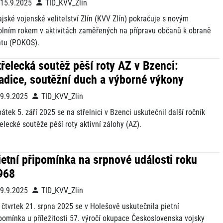
15.9.2025
TID_KVV_Zlin
ajské vojenské velitelství Zlín (KVV Zlín) pokračuje s novým
olním rokem v aktivitách zaměřených na přípravu občanů k obraně
átu (POKOS).
třelecká soutěž pěší roty AZ v Bzenci:
radice, soutěžní duch a výborné výkony
9.9.2025
TID_KVV_Zlin
pátek 5. září 2025 se na střelnici v Bzenci uskutečnil další ročník
řelecké soutěže pěší roty aktivní zálohy (AZ).
ietní připomínka na srpnové události roku
968
9.9.2025
TID_KVV_Zlin
 čtvrtek 21. srpna 2025 se v Holešově uskutečnila pietní
pomínka u příležitosti 57. výročí okupace Československa vojsky