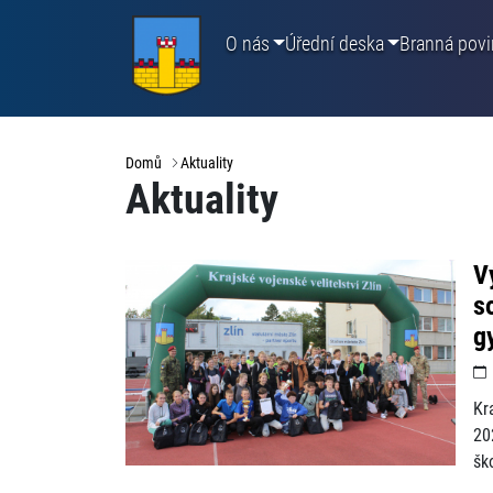
O nás
Úřední deska
Branná povi
Domů
Aktuality
Aktuality
V
s
g
Kr
20
šk