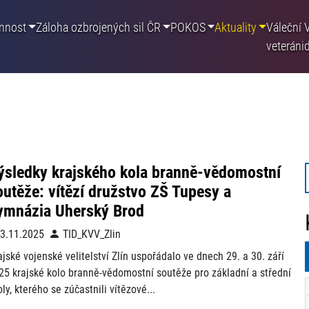
nnost
Záloha ozbrojených sil ČR
POKOS
Aktuality
Váleční
veteráni
ýsledky krajského kola branně-vědomostní
outěže: vítězí družstvo ZŠ Tupesy a
ymnázia Uherský Brod
3.11.2025
TID_KVV_Zlin
ajské vojenské velitelství Zlín uspořádalo ve dnech 29. a 30. září
25 krajské kolo branně-vědomostní soutěže pro základní a střední
oly, kterého se zúčastnili vítězové...