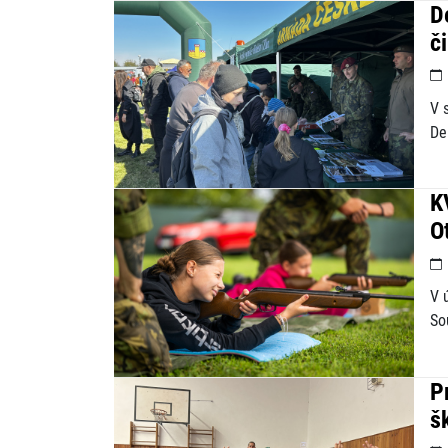
D
č
V 
De
K
O
V 
So
P
š