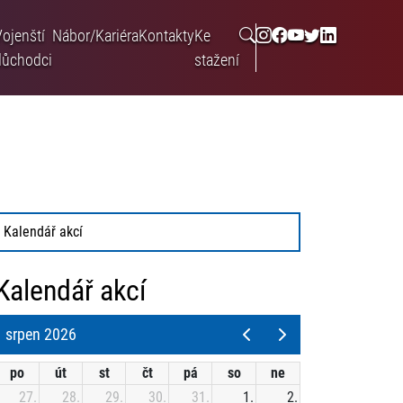
Vojenští
Nábor/Kariéra
Kontakty
Ke
důchodci
stažení
Kalendář akcí
Kalendář akcí
srpen 2026
po
út
st
čt
pá
so
ne
27.
28.
29.
30.
31.
1.
2.