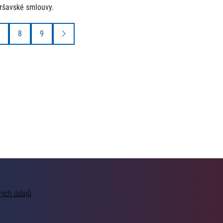
ršavské smlouvy.
8
9
ních údajů