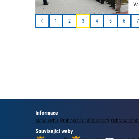
Va
1
2
3
4
5
6
7
Informace
Mapa webu
Prohlášení o přístupnosti
Ochrana osob
Související weby