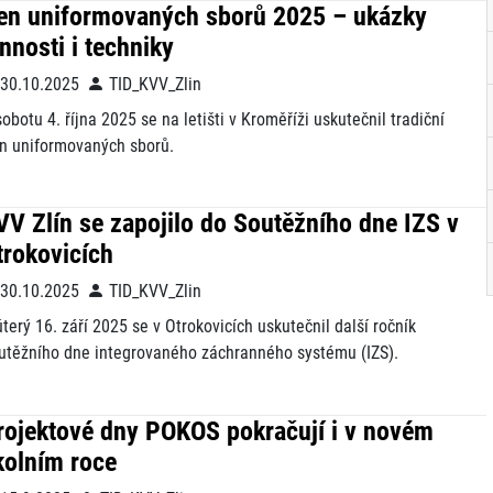
en uniformovaných sborů 2025 – ukázky
innosti i techniky
30.10.2025
TID_KVV_Zlin
sobotu 4. října 2025 se na letišti v Kroměříži uskutečnil tradiční
n uniformovaných sborů.
VV Zlín se zapojilo do Soutěžního dne IZS v
trokovicích
30.10.2025
TID_KVV_Zlin
úterý 16. září 2025 se v Otrokovicích uskutečnil další ročník
utěžního dne integrovaného záchranného systému (IZS).
rojektové dny POKOS pokračují i v novém
kolním roce