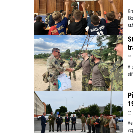
Kr
šk
st
S
t
V 
st
P
1
Ve
vz