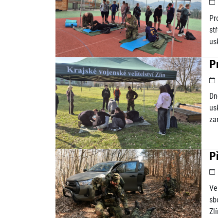
Pr
st
us
P
Dn
us
za
P
Ve
sb
Zl