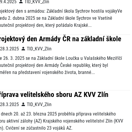
9.4.2025
TID_KVV_Zlin
ojektový den s armádou: Základní škola Sychrov hostila vojákyVe
ředu 2. dubna 2025 se na Základní škole Sychrov ve Vsetíně
kutečnil projektový den, který pořádalo Krajské...
rojektový den Armády ČR na základní škole
28.3.2025
TID_KVV_Zlin
e 26. 3. 2025 se na Základní škole Loučka u Valašského Meziříčí
kutečnil projektový den Armády České republiky, který byl
měřen na představení vojenského života, branné...
říprava velitelského sboru AZ KVV Zlín
28.3.2025
TID_KVV_Zlin
 dnech 20. až 23. března 2025 proběhla příprava velitelského
oru aktivní zálohy (AZ) Krajského vojenského velitelství Zlín (KVV
ín). Cvičení se zúčastnilo 23 vojáků AZ.