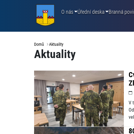
O nás
Úřední deska
Branná povi
Domů
Aktuality
Aktuality
C
Z
V 
Od
vel
8