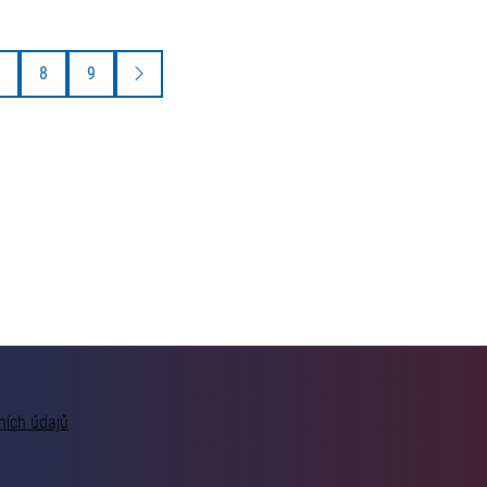
8
9
ních údajů