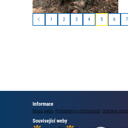
1
2
3
4
5
6
7
Informace
Mapa webu
Prohlášení o přístupnosti
Ochrana osob
Související weby