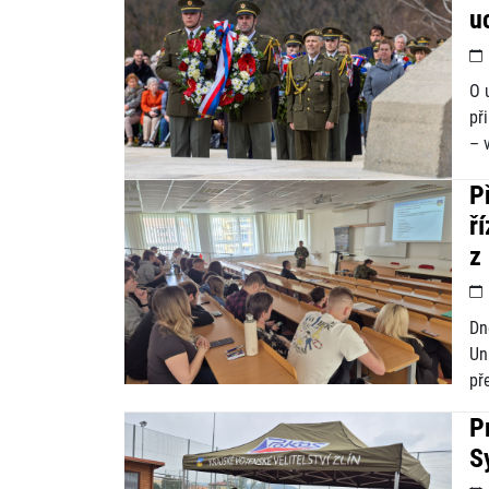
u
O 
př
– 
P
ř
z
Dn
Un
př
P
S