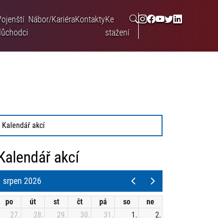
Vojenští
Nábor/Kariéra
Kontakty
Ke
důchodci
stažení
Kalendář akcí
Kalendář akcí
srpen 2026
po
út
st
čt
pá
so
ne
27.
28.
29.
30.
31.
1.
2.