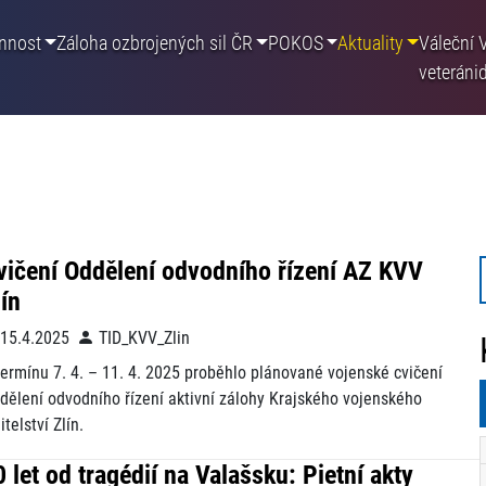
nnost
Záloha ozbrojených sil ČR
POKOS
Aktuality
Váleční
veteráni
vičení Oddělení odvodního řízení AZ KVV
lín
15.4.2025
TID_KVV_Zlin
termínu 7. 4. – 11. 4. 2025 proběhlo plánované vojenské cvičení
dělení odvodního řízení aktivní zálohy Krajského vojenského
itelství Zlín.
0 let od tragédií na Valašsku: Pietní akty