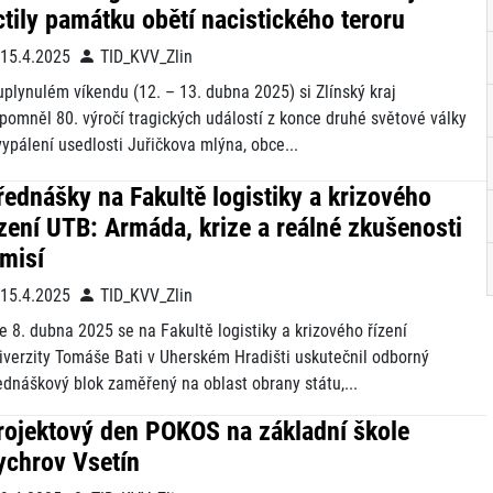
ctily památku obětí nacistického teroru
15.4.2025
TID_KVV_Zlin
uplynulém víkendu (12. – 13. dubna 2025) si Zlínský kraj
ipomněl 80. výročí tragických událostí z konce druhé světové války
vypálení usedlosti Juřičkova mlýna, obce...
řednášky na Fakultě logistiky a krizového
ízení UTB: Armáda, krize a reálné zkušenosti
 misí
15.4.2025
TID_KVV_Zlin
e 8. dubna 2025 se na Fakultě logistiky a krizového řízení
iverzity Tomáše Bati v Uherském Hradišti uskutečnil odborný
ednáškový blok zaměřený na oblast obrany státu,...
rojektový den POKOS na základní škole
ychrov Vsetín